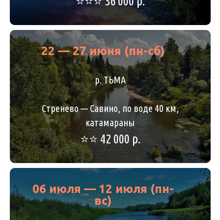
⭐️⭐️⭐️ 36 000 р.
22 — 27 июня (пн-сб)
р. ТЬМА
Стренево — Савино, по воде 40 км,
катамараны
⭐️⭐️ 42 000 р.
06 июля — 12 июля (пн-
вс)