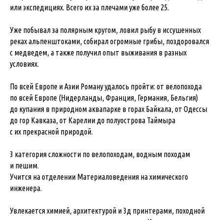
или экспедициях. Всего их за плечами уже более 25.
Уже побывал за полярным кругом, ловил рыбу в иссушенных
реках альпенштоками, собирал огромные грибы, поздоровался
с медведем, а также получил опыт выживания в разных
условиях.
По всей Европе и Азии Роману удалось пройти: от велопохода
по всей Европе (Нидерланды, Франция, Германия, Бельгия)
до купания в природном аквапарке в горах Байкала, от Одессы
до гор Кавказа, от Карелии до полуострова Таймыра
с их прекрасной природой.
3 категория сложности по велопоходам, водным походам
и пешим.
Учится на отделении Материаловедения на химического
инженера.
Увлекается химией, архитектурой и 3д принтерами, походной