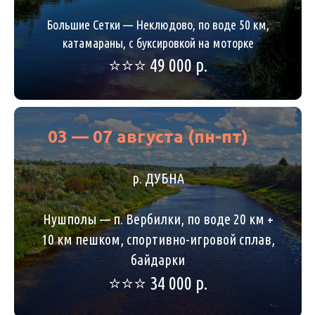
Большие Сетки — Неклюдово, по воде 50 км,
катамараны, с буксировкой на моторке
⭐️⭐️⭐️ 49 000 р.
03 — 07 августа (пн-пт)
р. ДУБНА
Нушполы — п. Вербилки, по воде 20 км +
10 км пешком, спортивно-игровой сплав,
байдарки
⭐️⭐️⭐️ 34 000 р.