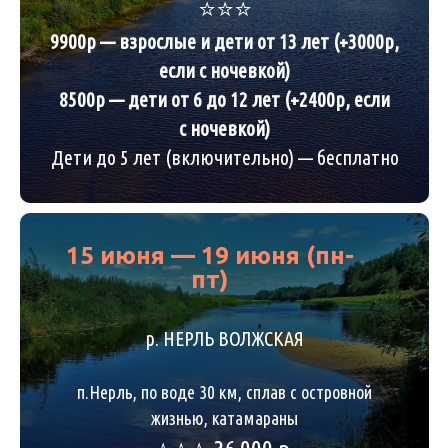
⭐️⭐️⭐️
9900р — взрослые и дети от 13 лет (+3000р,
если с ночевкой)
8500р — дети от 6 до 12 лет (+2400р, если
с ночевкой)
Дети до 5 лет (включительно) — бесплатно
15 июня — 19 июня (пн-
пт)
р. НЕРЛЬ ВОЛЖСКАЯ
п.Нерль, по воде 30 км, сплав с островной
жизнью, катамараны